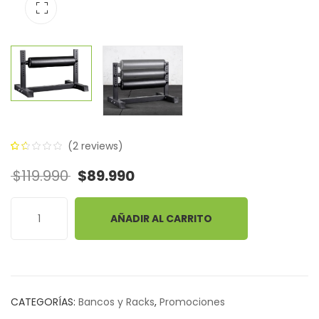
(
2
reviews)
1.50
5
2
El precio original era: $119.990.
El precio actual es: $89.99
$
119.990
$
89.990
out
of
based
AÑADIR AL CARRITO
on
customer
ratings
CATEGORÍAS:
Bancos y Racks
,
Promociones