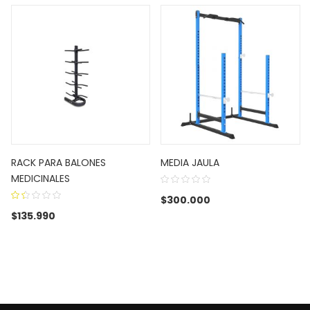
RACK PARA BALONES
MEDIA JAULA
MEDICINALES
$
300.000
1.38
$
135.990
out
of
5