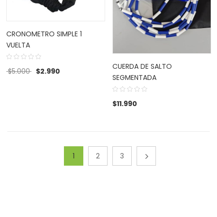
CRONOMETRO SIMPLE 1
VUELTA
CUERDA DE SALTO
El precio original era: $5.000.
El precio actual es: $2.990.
$
5.000
$
2.990
SEGMENTADA
$
11.990
1
2
3