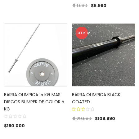
1.00
El precio original era: $1
El precio actual
$
11.990
$
6.990
of
out
5
of
5
¡OFERTA!
BARRA OLIMPICA 15 KG MAS
BARRA OLIMPICA BLACK
DISCOS BUMPER DE COLOR 5
COATED
KG
3.00
El precio original era:
El precio a
$
129.990
$
109.990
out
$
150.000
of 5