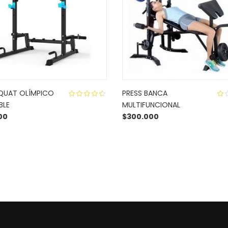
QUAT OLÍMPICO
PRESS BANCA
BLE
MULTIFUNCIONAL
4.50
out
1.
00
$
300.000
of 5
ou
of
5