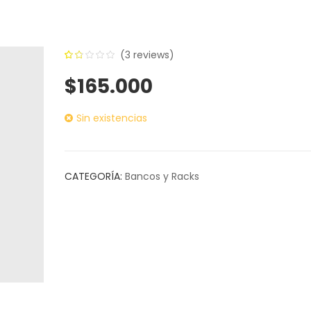
(
3
reviews)
1.67
5
3
$
165.000
out
of
Sin existencias
based
on
customer
ratings
CATEGORÍA:
Bancos y Racks