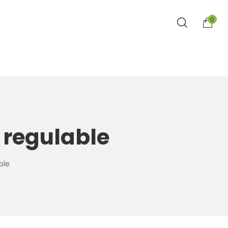
0
 regulable
ble