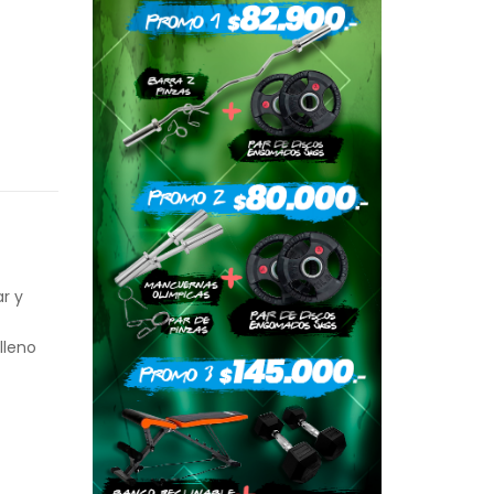
r y
lleno