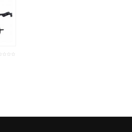
GHD
$
419.990
MAQUINA PARA HIP
THRUST
00
3.50
$
250.000
t
out of
5