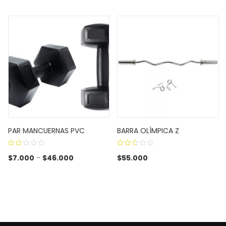
PAR MANCUERNAS PVC
BARRA OLÍMPICA Z
2.00
2.50
 $165.000
Rango de precios: desde $7.000 hasta $46
$
7.000
-
$
46.000
$
55.000
out
out
of
of 5
5