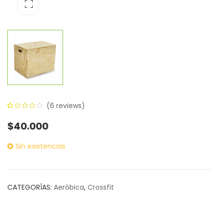
(
6
reviews)
3.83
5
6
$
40.000
out of
based
Sin existencias
on
customer
ratings
CATEGORÍAS:
Aeróbica
,
Crossfit