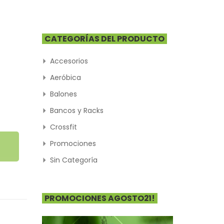
CATEGORÍAS DEL PRODUCTO
 de precios: desde $28.000 hast
Accesorios
Aeróbica
Balones
Bancos y Racks
Crossfit
Promociones
Sin Categoría
PROMOCIONES AGOSTO21!