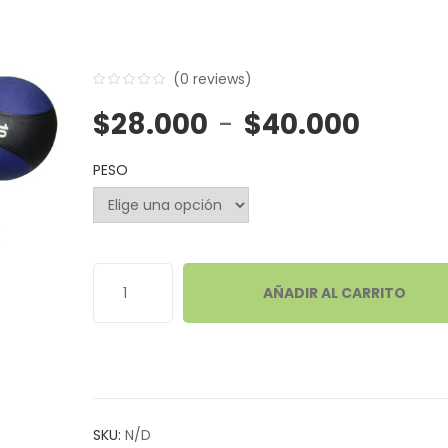
(
0
reviews)
0
5
0
Rango
$
28.000
-
$
40.000
out
of
PESO
based
on
customer
ratings
AÑADIR AL CARRITO
SKU:
N/D