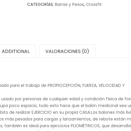
CATEGORÍAS:
Barras y Pesos
,
Crossfit
ADDITIONAL
VALORACIONES (0)
eñado para el trabajo de PROPIOCEPCIÓN, FUERZA, VELOCIDAD Y
er usado por personas de cualquier edad y condición física de f
cupa poco espacio, todo esto hace que el balón medicinal sea 
ito de realizar EJERCICIO en su propia CASA.Los balones más liv
s, los más pesados para cargas y lanzamientos, de rebote están 
dos, también es ideal para ejercicios PLIOMÉTRICOS, que desarrolla