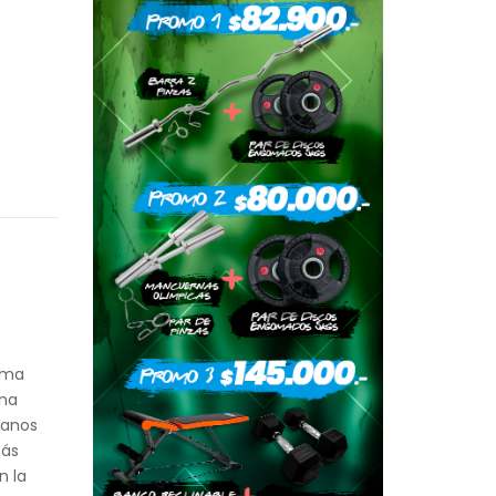
orma
una
ianos
más
n la