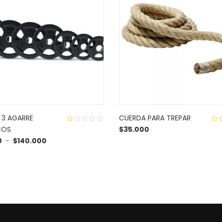
 3 AGARRE
CUERDA PARA TREPAR
COS
$
35.000
1.00
3
Rango de precios: desde $18.000 hasta $140.000
0
-
$
140.000
out
of
o
5