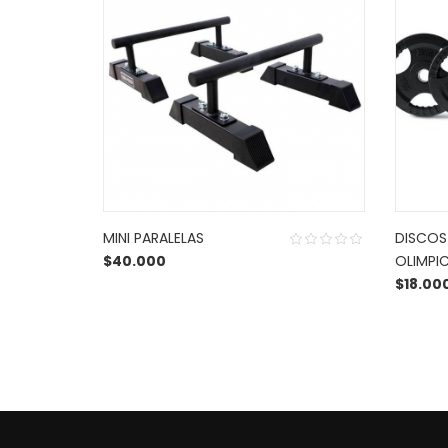
MINI PARALELAS
DISCOS
$
40.000
OLIMPI
2.50
$
18.00
out
of 5