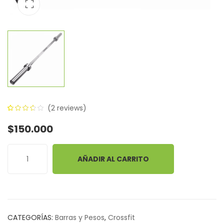
(
2
reviews)
3.50
5
2
$
150.000
out of
based
on
AÑADIR AL CARRITO
customer
ratings
CATEGORÍAS:
Barras y Pesos
,
Crossfit