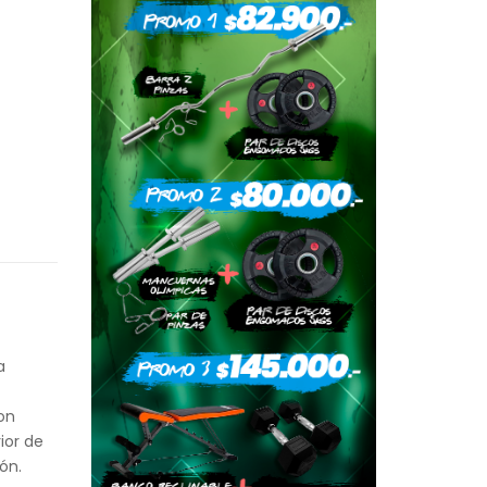
a
con
ior de
ón.