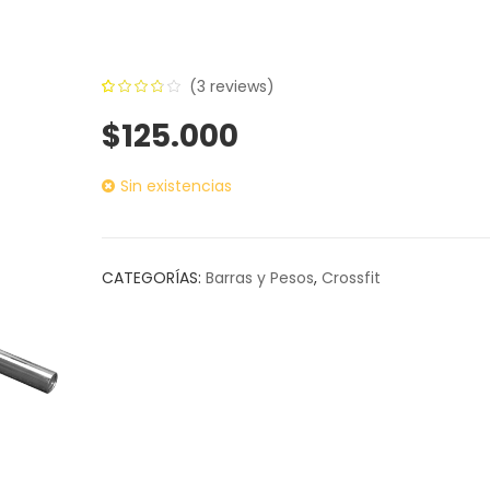
(
3
reviews)
3.67
5
3
$
125.000
out of
based
Sin existencias
on
customer
ratings
CATEGORÍAS:
Barras y Pesos
,
Crossfit