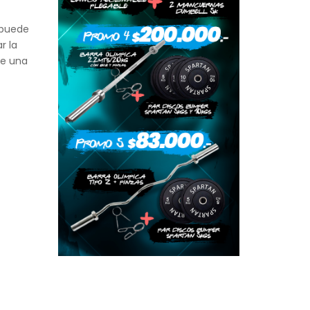
 puede
r la
de una