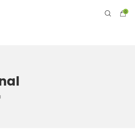
0
nal
l