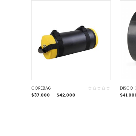
COREBAG
DISCO 
Rango de precios: desde $37
$
37.000
-
$
42.000
$
41.00
3.00
out
of 5