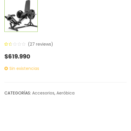
(
27
reviews)
1.59
5
27
$
619.990
out
of
Sin existencias
based
on
customer
CATEGORÍAS:
Accesorios
,
Aeróbica
ratings