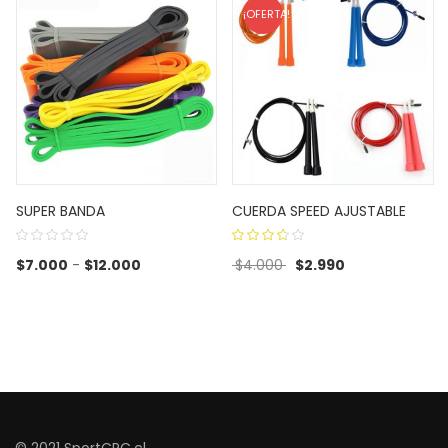
¡OFERTA!
SUPER BANDA
CUERDA SPEED AJUSTABLE
3.63
Rango de precios: desde $7.000 hasta $12.0
El precio original era: $
El precio actua
$
7.000
-
$
12.000
$
4.000
$
2.990
out of
5
© 2021 SportCRC.cl.